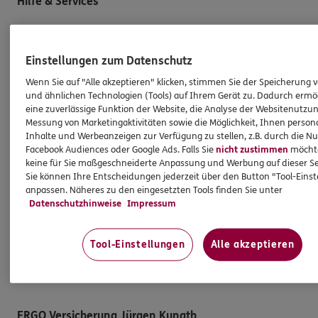
Hilfe & Services
E-Mail schreiben
Einstellungen zum Datenschutz
Schaden melden
Wenn Sie auf "Alle akzeptieren" klicken, stimmen Sie der Speicherung 
Erstkontaktinformationen
und ähnlichen Technologien (Tools) auf Ihrem Gerät zu. Dadurch ermö
EU-Offenlegungsvereinbarung
eine zuverlässige Funktion der Website, die Analyse der Websitenutzun
Messung von Marketingaktivitäten sowie die Möglichkeit, Ihnen persona
Datenverarbeitung
Inhalte und Werbeanzeigen zur Verfügung zu stellen, z.B. durch die N
Facebook Audiences oder Google Ads. Falls Sie
nicht zustimmen
möchten
keine für Sie maßgeschneiderte Anpassung und Werbung auf dieser Se
Das könnte Sie auch interessieren
Sie können Ihre Entscheidungen jederzeit über den Button "Tool-Eins
anpassen. Näheres zu den eingesetzten Tools finden Sie unter
Unsere Agentur
Datenschutzhinweise
Impressum
Standorte
Tool-Einstellungen
Alle akzeptieren
Kooperationspartner
Schwerpunkte
ERGO Versicherung Jürgen Kunath